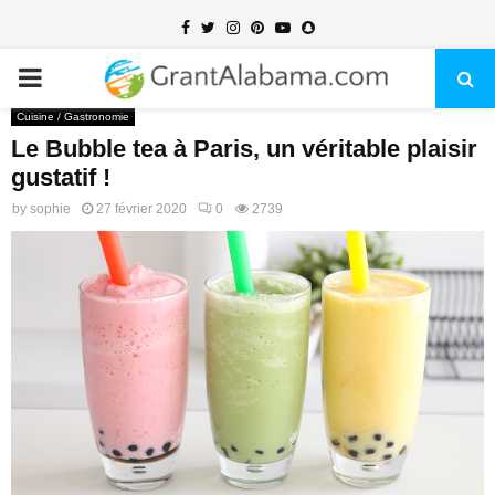
Facebook
Twitter
Instagram
Pinterest
Youtube
Snapchat
PRIMARY
Cuisine / Gastronomie
MENU
Le Bubble tea à Paris, un véritable plaisir
gustatif !
by
sophie
27 février 2020
0
2739