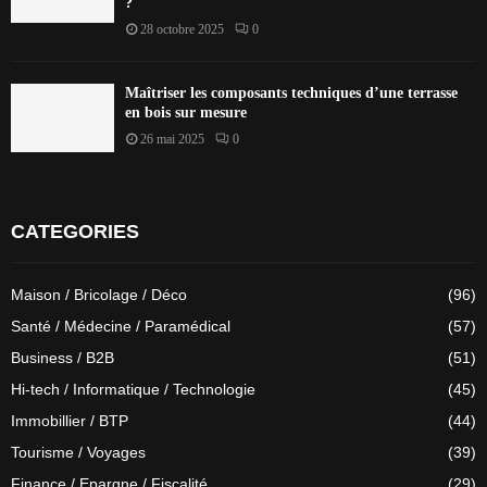
?
28 octobre 2025
0
Maîtriser les composants techniques d’une terrasse
en bois sur mesure
26 mai 2025
0
CATEGORIES
Maison / Bricolage / Déco
(96)
Santé / Médecine / Paramédical
(57)
Business / B2B
(51)
Hi-tech / Informatique / Technologie
(45)
Immobillier / BTP
(44)
Tourisme / Voyages
(39)
Finance / Epargne / Fiscalité
(29)