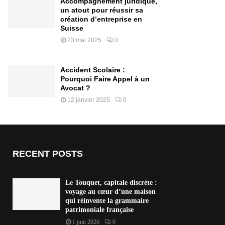
Accompagnement juridique,
un atout pour réussir sa
création d’entreprise en
Suisse
23 mai 2025
0
Accident Scolaire :
Pourquoi Faire Appel à un
Avocat ?
12 janvier 2025
0
RECENT POSTS
Le Touquet, capitale discrète :
voyage au cœur d’une maison
qui réinvente la grammaire
patrimoniale française
1 juin 2026
0