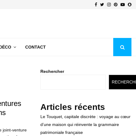
Facebook
Twitter
Instagram
Pinterest
Youtu
Sn
 DÉCO
CONTACT
Rechercher
RECHERCH
entures
Articles récents
ns
Le Touquet, capitale discrète : voyage au cœur
d’une maison qui réinvente la grammaire
 joint-venture
patrimoniale française