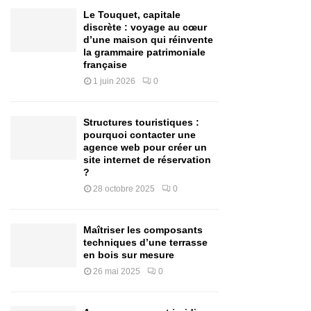
Le Touquet, capitale
discrète : voyage au cœur
d’une maison qui réinvente
la grammaire patrimoniale
française
1 juin 2026
0
Structures touristiques :
pourquoi contacter une
agence web pour créer un
site internet de réservation
?
28 octobre 2025
0
Maîtriser les composants
techniques d’une terrasse
en bois sur mesure
26 mai 2025
0