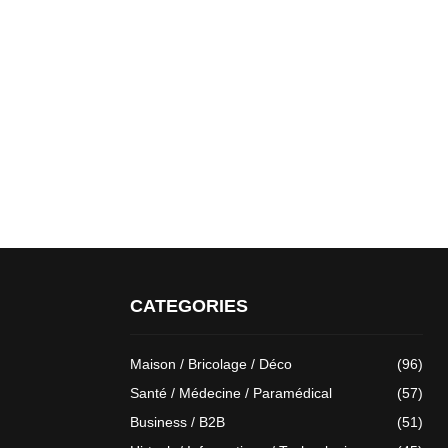
CATEGORIES
Maison / Bricolage / Déco
(96)
Santé / Médecine / Paramédical
(57)
Business / B2B
(51)