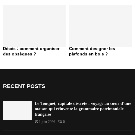
Décès : comment organiser
Comment designer les
des obsèques ?
plafonds en bois ?
RECENT POSTS
Le Touquet, capitale discrète : voyage au cœur d’une
maison qui réinvente la grammaire patrimoniale
française
1 juin 2026
0