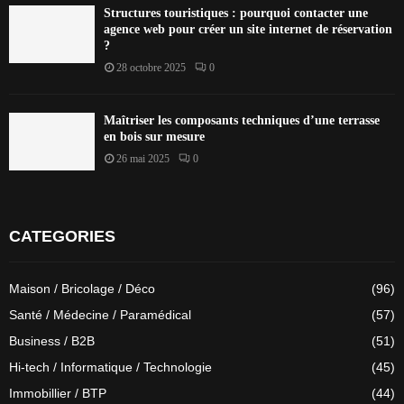
Structures touristiques : pourquoi contacter une
agence web pour créer un site internet de réservation
?
28 octobre 2025
0
Maîtriser les composants techniques d’une terrasse
en bois sur mesure
26 mai 2025
0
CATEGORIES
Maison / Bricolage / Déco
(96)
Santé / Médecine / Paramédical
(57)
Business / B2B
(51)
Hi-tech / Informatique / Technologie
(45)
Immobillier / BTP
(44)