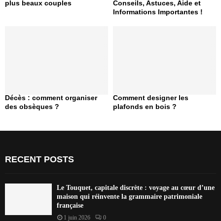
plus beaux couples
Conseils, Astuces, Aide et
Informations Importantes !
Décès : comment organiser
Comment designer les
des obsèques ?
plafonds en bois ?
RECENT POSTS
Le Touquet, capitale discrète : voyage au cœur d’une
maison qui réinvente la grammaire patrimoniale
française
1 juin 2026
0