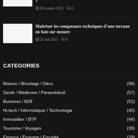
?
28 octobre 2025
0
Maîtriser les composants techniques d’une terrasse
en bois sur mesure
26 mai 2025
0
CATEGORIES
Maison / Bricolage / Déco
(96)
Santé / Médecine / Paramédical
(57)
Business / B2B
(51)
Hi-tech / Informatique / Technologie
(45)
Immobillier / BTP
(44)
Tourisme / Voyages
(39)
Finance / Epargne / Fiscalité
(29)