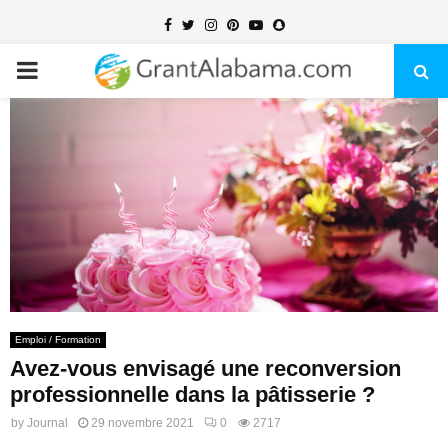
Facebook
Twitter
Instagram
Pinterest
Youtube
Snapchat
PRIMARY
MENU
Emploi / Formation
Avez-vous envisagé une reconversion
professionnelle dans la pâtisserie ?
by
Journal
29 novembre 2021
0
2717