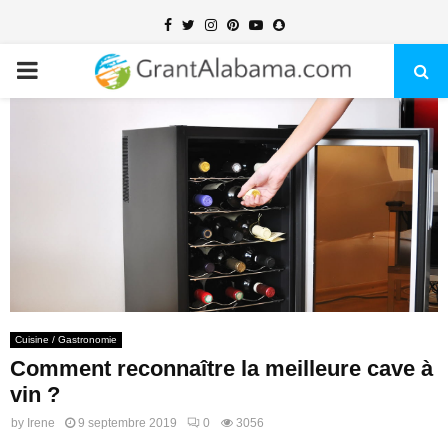
Facebook
Twitter
Instagram
Pinterest
Youtube
Snapchat
PRIMARY
MENU
Cuisine / Gastronomie
Comment reconnaître la meilleure cave à
vin ?
by
Irene
9 septembre 2019
0
3056