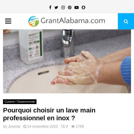
Facebook
Twitter
Instagram
Pinterest
Youtube
Snapchat
PRIMARY
MENU
Cuisine / Gastronomie
Pourquoi choisir un lave main
professionnel en inox ?
by
Journal
14 novembre 2022
0
1769