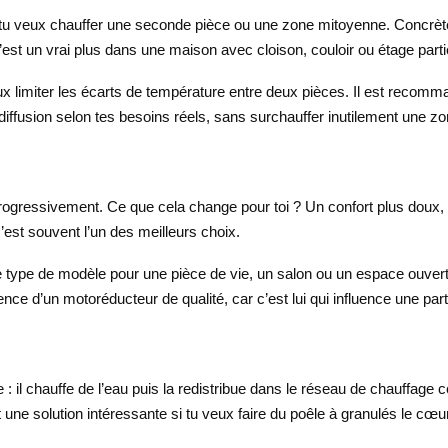
si tu veux chauffer une seconde pièce ou une zone mitoyenne. Concrè
est un vrai plus dans une maison avec cloison, couloir ou étage parti
veux limiter les écarts de température entre deux pièces. Il est recom
diffusion selon tes besoins réels, sans surchauffer inutilement une zo
progressivement. Ce que cela change pour toi ? Un confort plus doux, s
c’est souvent l’un des meilleurs choix.
 type de modèle pour une pièce de vie, un salon ou un espace ouvert où
résence d’un motoréducteur de qualité, car c’est lui qui influence une pa
l chauffe de l’eau puis la redistribue dans le réseau de chauffage cen
st une solution intéressante si tu veux faire du poêle à granulés le c