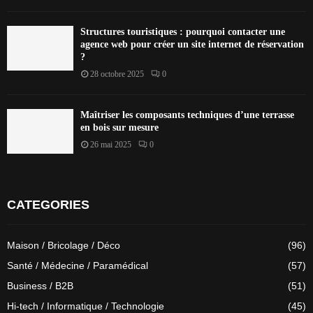
Structures touristiques : pourquoi contacter une
agence web pour créer un site internet de réservation
?
28 octobre 2025
0
Maîtriser les composants techniques d’une terrasse
en bois sur mesure
26 mai 2025
0
CATEGORIES
Maison / Bricolage / Déco
(96)
Santé / Médecine / Paramédical
(57)
Business / B2B
(51)
Hi-tech / Informatique / Technologie
(45)