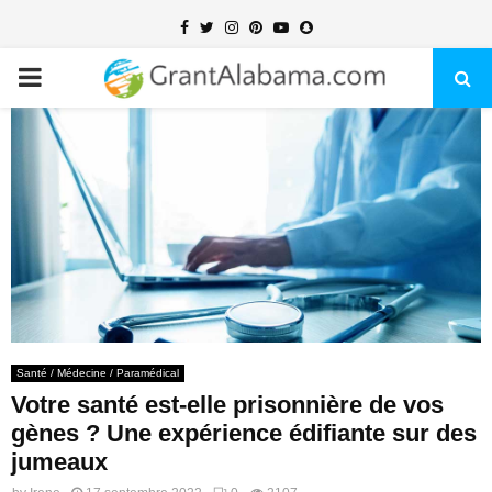
Facebook
Twitter
Instagram
Pinterest
Youtube
Snapchat
PRIMARY
MENU
Santé / Médecine / Paramédical
Votre santé est-elle prisonnière de vos
gènes ? Une expérience édifiante sur des
jumeaux