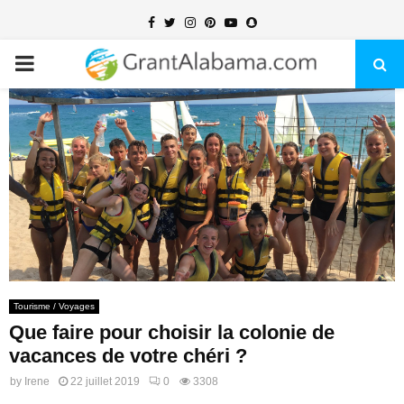
Facebook
Twitter
Instagram
Pinterest
Youtube
Snapchat
PRIMARY
MENU
Tourisme / Voyages
Que faire pour choisir la colonie de
vacances de votre chéri ?
by
Irene
22 juillet 2019
0
3308