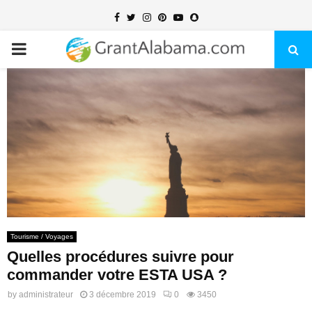
Facebook
Twitter
Instagram
Pinterest
Youtube
Snapchat
PRIMARY
MENU
Tourisme / Voyages
Quelles procédures suivre pour
commander votre ESTA USA ?
by
administrateur
3 décembre 2019
0
3450