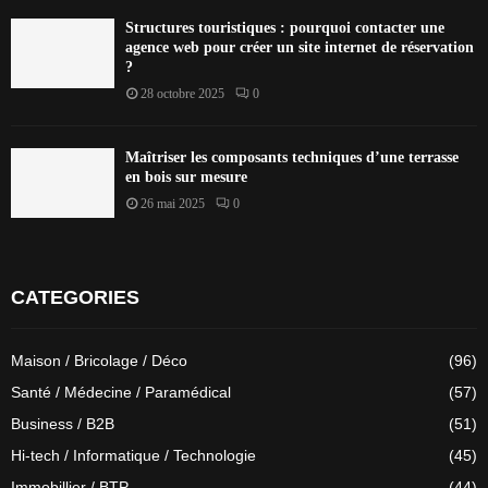
Structures touristiques : pourquoi contacter une
agence web pour créer un site internet de réservation
?
28 octobre 2025
0
Maîtriser les composants techniques d’une terrasse
en bois sur mesure
26 mai 2025
0
CATEGORIES
Maison / Bricolage / Déco
(96)
Santé / Médecine / Paramédical
(57)
Business / B2B
(51)
Hi-tech / Informatique / Technologie
(45)
Immobillier / BTP
(44)