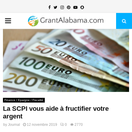
Facebook
Twitter
Instagram
Pinterest
Youtube
Snapchat
PRIMARY
MENU
Finance / Epargne / Fiscalité
La SCPI vous aide à fructifier votre
argent
by
Journal
12 novembre 2019
0
2770