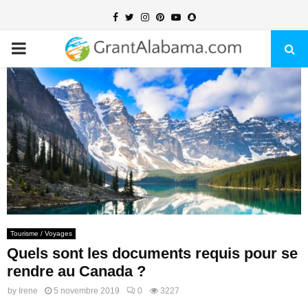
Facebook
Twitter
Instagram
Pinterest
Youtube
Snapchat
PRIMARY
MENU
Tourisme / Voyages
Quels sont les documents requis pour se
rendre au Canada ?
by
Irene
5 novembre 2019
0
3227