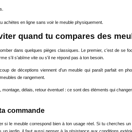
s.
i tu achètes en ligne sans voir le meuble physiquement.
éviter quand tu compares des meu
mber dans quelques pièges classiques. Le premier, c’est de se focal
e s’il s’abîme vite ou s’il ne répond pas à ton besoin.
ucoup de déceptions viennent d’un meuble qui paraît parfait en p
et meubles de rangement.
son, montage, délais, retour éventuel : ce sont des éléments qui chan
r ta commande
er si le meuble correspond bien à ton usage réel. Si tu cherches un
un jardin, il faut aussi penser à la résistance aux conditions extéri