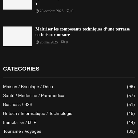
?
28 octobre 2025
0
Maîtriser les composants techniques d’une terrasse
en bois sur mesure
26 mai 2025
0
CATEGORIES
Maison / Bricolage / Déco
(96)
Santé / Médecine / Paramédical
(57)
Business / B2B
(51)
Hi-tech / Informatique / Technologie
(45)
Immobillier / BTP
(44)
Tourisme / Voyages
(39)