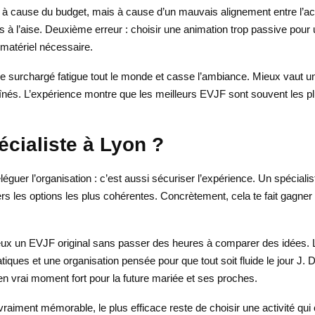
à cause du budget, mais à cause d’un mauvais alignement entre l’acti
as à l’aise. Deuxième erreur : choisir une animation trop passive pour
e matériel nécessaire.
mme surchargé fatigue tout le monde et casse l’ambiance. Mieux vaut un
és. L’expérience montre que les meilleurs EVJF sont souvent les plus
cialiste à Lyon ?
guer l’organisation : c’est aussi sécuriser l’expérience. Un spécialist
ers les options les plus cohérentes. Concrètement, cela te fait gagner 
tu veux un EVJF original sans passer des heures à comparer des idée
atiques et une organisation pensée pour que tout soit fluide le jour J
n vrai moment fort pour la future mariée et ses proches.
t vraiment mémorable, le plus efficace reste de choisir une activité qu