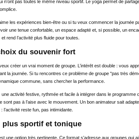
qui n’ont pas toutes le même niveau sportif. Le yoga permet de parta
complice.
e aime les expériences bien-être ou si tu veux commencer la journée 
voir une tenue confortable, un espace adapté et, si possible, un en
t rend l’activité plus fluide pour toutes.
choix du souvenir fort
tu veux créer un vrai moment de groupe. L’intérêt est double : vous 
nt la journée. Si tu rencontres ce problème de groupe “pas très démo
 dynamique commune, sans chercher la performance.
une activité festive, rythmée et facile à intégrer dans le programme d
 sont pas à l’aise avec le mouvement. Un bon animateur sait adapter l
l’activité reste fun, pas intimidante.
plus sportif et tonique
st une option très pertinente. Ce format s’adresse aux groupes qui a