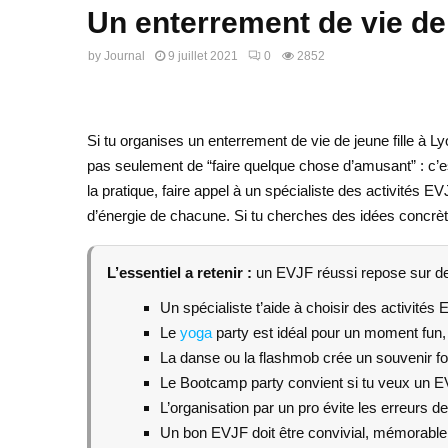
Un enterrement de vie de 
by
Journal
9 juillet 2021
0
2852
Si tu organises un enterrement de vie de jeune fille à 
pas seulement de “faire quelque chose d’amusant” : c’e
la pratique, faire appel à un spécialiste des activités 
d’énergie de chacune. Si tu cherches des idées concrè
L’essentiel a retenir :
un EVJF réussi repose sur des
Un spécialiste t’aide à choisir des activité
Le
yoga
party est idéal pour un moment fun,
La danse ou la flashmob crée un souvenir fort
Le Bootcamp party convient si tu veux un EV
L’organisation par un pro évite les erreurs de
Un bon EVJF doit être convivial, mémorable 