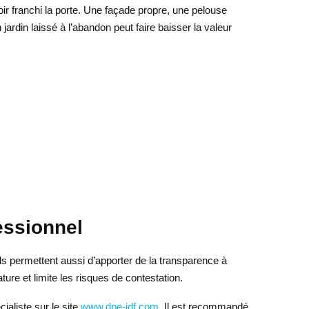
oir franchi la porte. Une façade propre, une pelouse
jardin laissé à l’abandon peut faire baisser la valeur
essionnel
 ils permettent aussi d’apporter de la transparence à
ure et limite les risques de contestation.
ialiste sur le site
www.dpe-idf.com
. Il est recommandé