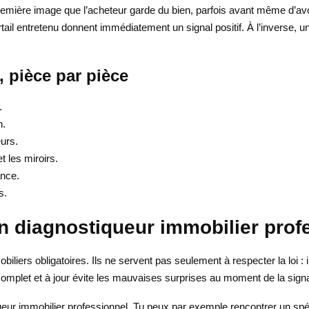
 première image que l’acheteur garde du bien, parfois avant même d’av
tail entretenu donnent immédiatement un signal positif. À l’inverse, un 
e, pièce par pièce
.
n.
urs.
et les miroirs.
ance.
s.
n diagnostiqueur immobilier prof
obiliers obligatoires. Ils ne servent pas seulement à respecter la loi :
complet et à jour évite les mauvaises surprises au moment de la signat
ueur immobilier professionnel. Tu peux par exemple rencontrer un spéc