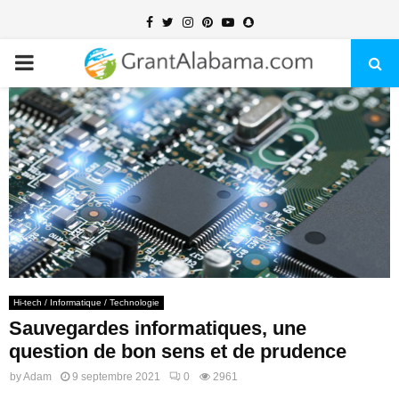
Facebook
Twitter
Instagram
Pinterest
Youtube
Snapchat
PRIMARY
MENU
Hi-tech / Informatique / Technologie
Sauvegardes informatiques, une
question de bon sens et de prudence
by
Adam
9 septembre 2021
0
2961