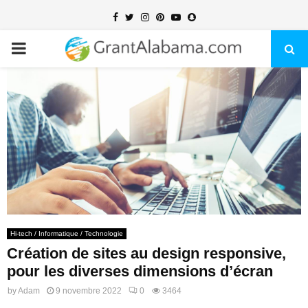
Facebook
Twitter
Instagram
Pinterest
Youtube
Snapchat
PRIMARY
MENU
Hi-tech / Informatique / Technologie
Création de sites au design responsive,
pour les diverses dimensions d’écran
by
Adam
9 novembre 2022
0
3464