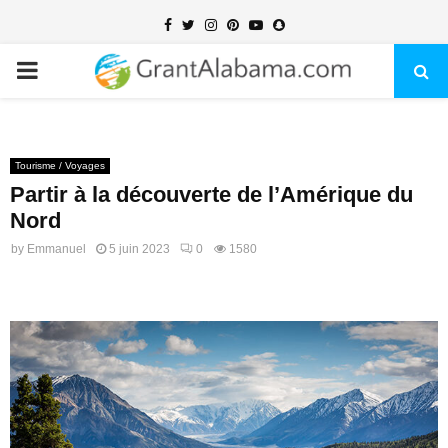
Facebook
Twitter
Instagram
Pinterest
Youtube
Snapchat
PRIMARY
MENU
Tourisme / Voyages
Partir à la découverte de l’Amérique du
Nord
by
Emmanuel
5 juin 2023
0
1580