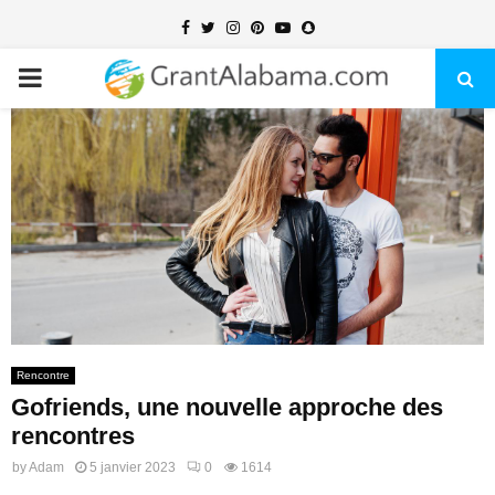
Facebook
Twitter
Instagram
Pinterest
Youtube
Snapchat
PRIMARY
MENU
Rencontre
Gofriends, une nouvelle approche des
rencontres
by
Adam
5 janvier 2023
0
1614