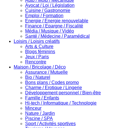
Auto / Moto / Mécanique
Avocat / Loi / Législation
Cuisine / Gastronomie
Emploi / Formation
Energie / Energie renouvelable
Finance / Epargne / Fiscalité
Média / Musique / Vidéo
Santé / Médecine / Paramédical
Loisirs / Loisirs créatifs
Arts & Culture
Blogs féminins
Jeux / Paris
Rencontre
Maison / Bricolage / Déco
Assurance / Mutuelle
Bio / Naturel
Bons plans / Codes promo
Charme / Erotique / Lingerie
Développement personnel / Bien-être
Famille / Enfants
Hi-tech / Informatique / Technologie
Minceur
Nature / Jardin
Piscine / SPA
Sport / Activités sportives