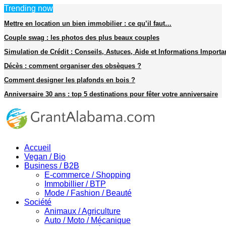
Trending now
Mettre en location un bien immobilier : ce qu’il faut…
Couple swag : les photos des plus beaux couples
Simulation de Crédit : Conseils, Astuces, Aide et Informations Import
Décès : comment organiser des obsèques ?
Comment designer les plafonds en bois ?
Anniversaire 30 ans : top 5 destinations pour fêter votre anniversaire
Facebook
Twitter
Instagram
Pinterest
Youtube
Snapchat
Accueil
Vegan / Bio
Business / B2B
E-commerce / Shopping
Immobillier / BTP
Mode / Fashion / Beauté
Société
Animaux / Agriculture
Auto / Moto / Mécanique