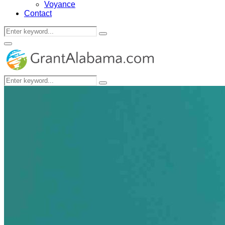
Voyance
Contact
Search
Search
for:
Primary
Menu
Search
Search
for: