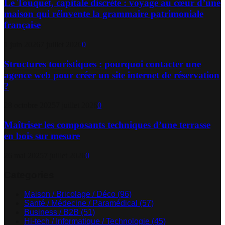
Le Touquet, capitale discrète : voyage au cœur d’une
maison qui réinvente la grammaire patrimoniale
française
1 juin 2026
7 juillet 2026
0
Structures touristiques : pourquoi contacter une
agence web pour créer un site internet de réservation
?
28 octobre 2025
7 juillet 2026
0
Maîtriser les composants techniques d’une terrasse
en bois sur mesure
26 mai 2025
7 juillet 2026
0
Categories
Maison / Bricolage / Déco
(96)
Santé / Médecine / Paramédical
(57)
Business / B2B
(51)
Hi-tech / Informatique / Technologie
(45)