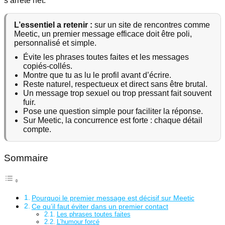
s’arrête net.
L’essentiel a retenir :
sur un site de rencontres comme
Meetic, un premier message efficace doit être poli,
personnalisé et simple.
Évite les phrases toutes faites et les messages
copiés-collés.
Montre que tu as lu le profil avant d’écrire.
Reste naturel, respectueux et direct sans être brutal.
Un message trop sexuel ou trop pressant fait souvent
fuir.
Pose une question simple pour faciliter la réponse.
Sur Meetic, la concurrence est forte : chaque détail
compte.
Sommaire
Pourquoi le premier message est décisif sur Meetic
Ce qu’il faut éviter dans un premier contact
Les phrases toutes faites
L’humour forcé