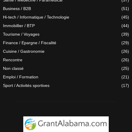
Santé / Médecine / Paramédical
(57)
Business / B2B
(51)
Hi-tech / Informatique / Technologie
(45)
Immobillier / BTP
(44)
Tourisme / Voyages
(39)
Finance / Epargne / Fiscalité
(29)
Cuisine / Gastronomie
(26)
Rencontre
(26)
Non classé
(25)
Emploi / Formation
(21)
Sport / Activités sportives
(17)