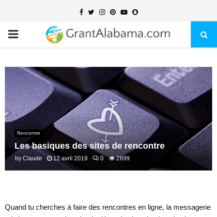
Facebook
Twitter
Instagram
Pinterest
Youtube
Snapchat
PRIMARY
MENU
Rencontre
Les basiques des sites de rencontre
by
Claude
12 avril 2019
0
2899
Quand tu cherches à faire des rencontres en ligne, la messagerie