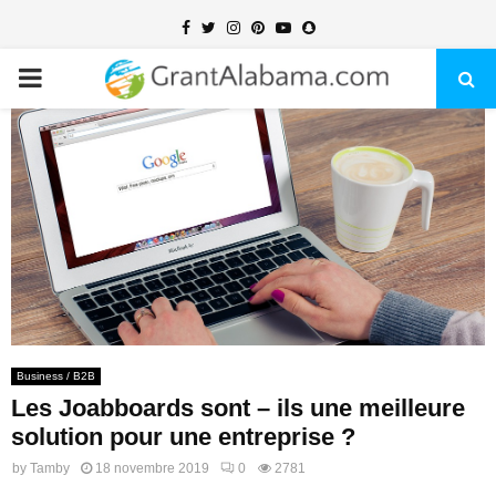
Facebook
Twitter
Instagram
Pinterest
Youtube
Snapchat
PRIMARY
MENU
Business / B2B
Les Joabboards sont – ils une meilleure
solution pour une entreprise ?
by
Tamby
18 novembre 2019
0
2781