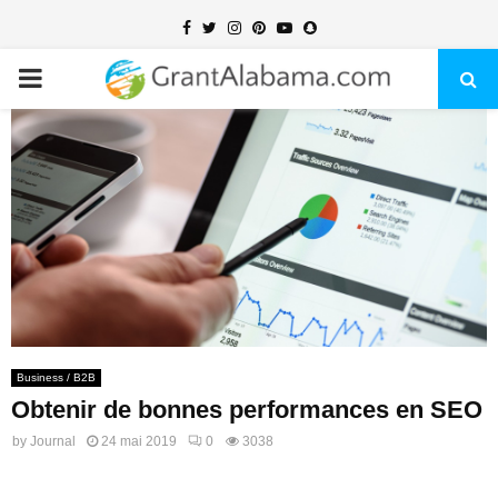
Facebook
Twitter
Instagram
Pinterest
Youtube
Snapchat
PRIMARY
MENU
Business / B2B
Obtenir de bonnes performances en SEO
by
Journal
24 mai 2019
0
3038