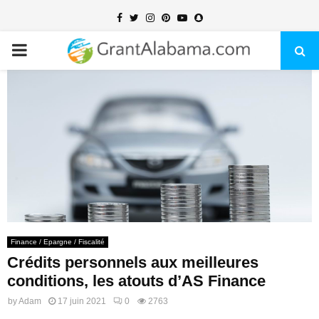
Facebook
Twitter
Instagram
Pinterest
Youtube
Snapchat
PRIMARY
MENU
Finance / Epargne / Fiscalité
Crédits personnels aux meilleures
conditions, les atouts d’AS Finance
by
Adam
17 juin 2021
0
2763