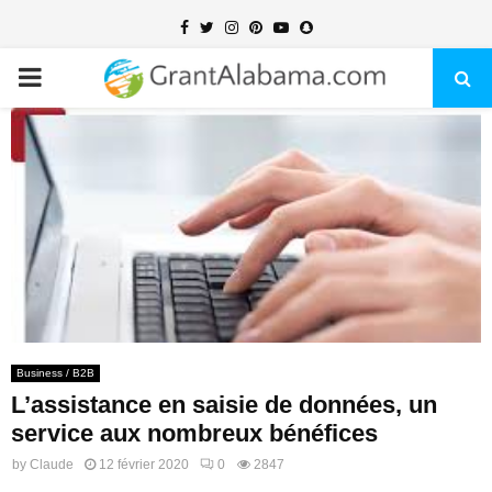
Facebook
Twitter
Instagram
Pinterest
Youtube
Snapchat
PRIMARY
MENU
Business / B2B
L’assistance en saisie de données, un
service aux nombreux bénéfices
by
Claude
12 février 2020
0
2847