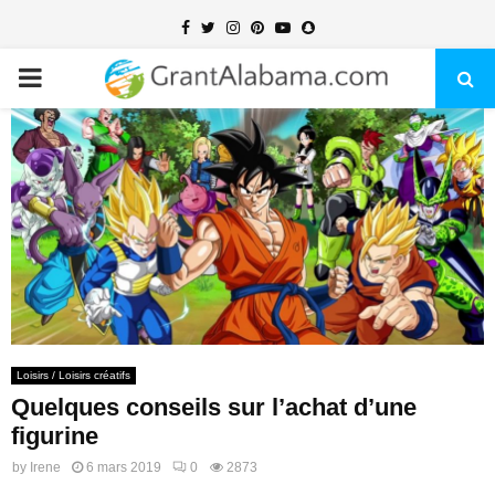
Facebook
Twitter
Instagram
Pinterest
Youtube
Snapchat
PRIMARY
MENU
Loisirs / Loisirs créatifs
Quelques conseils sur l’achat d’une
figurine
by
Irene
6 mars 2019
0
2873