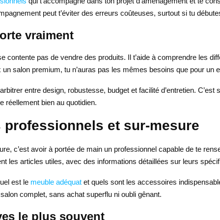
ssionnels
qui t’accompagne dans ton projet d’aménagement et te consei
pagnement peut t’éviter des erreurs coûteuses, surtout si tu débutes
orte vraiment
e contente pas de vendre des produits. Il t’aide à comprendre les diffé
ux un salon premium, tu n’auras pas les mêmes besoins que pour un e
itrer entre design, robustesse, budget et facilité d’entretien. C’est s
ne réellement bien au quotidien.
s professionnels et sur-mesure
ffure, c’est avoir à portée de main un professionnel capable de te ren
les articles utiles, avec des informations détaillées sur leurs spécific
uel est le
meuble adéquat
et quels sont les accessoires indispensable
n salon complet, sans achat superflu ni oubli gênant.
es le plus souvent