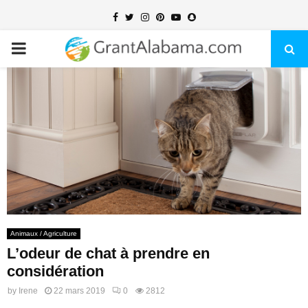
Facebook
Twitter
Instagram
Pinterest
Youtube
Snapchat
PRIMARY
MENU
Animaux / Agriculture
L’odeur de chat à prendre en
considération
by
Irene
22 mars 2019
0
2812