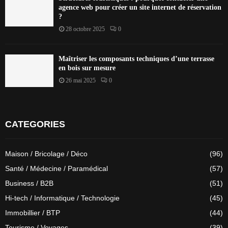
agence web pour créer un site internet de réservation
?
28 octobre 2025
0
Maîtriser les composants techniques d’une terrasse
en bois sur mesure
26 mai 2025
0
CATEGORIES
Maison / Bricolage / Déco
(96)
Santé / Médecine / Paramédical
(57)
Business / B2B
(51)
Hi-tech / Informatique / Technologie
(45)
Immobillier / BTP
(44)
Tourisme / Voyages
(39)