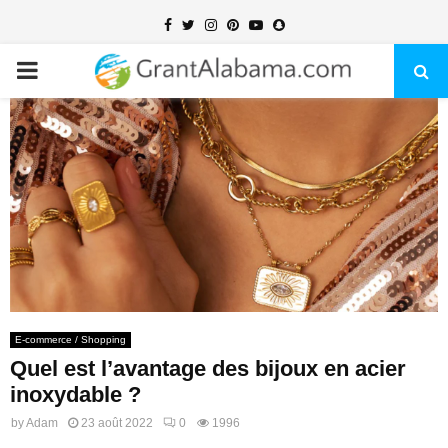
Facebook
Twitter
Instagram
Pinterest
Youtube
Snapchat
PRIMARY
MENU
E-commerce / Shopping
Quel est l’avantage des bijoux en acier
inoxydable ?
by
Adam
23 août 2022
0
1996