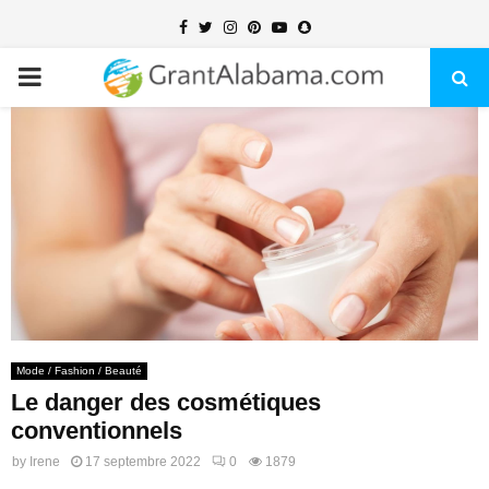
Facebook
Twitter
Instagram
Pinterest
Youtube
Snapchat
PRIMARY
MENU
Mode / Fashion / Beauté
Le danger des cosmétiques
conventionnels
by
Irene
17 septembre 2022
0
1879