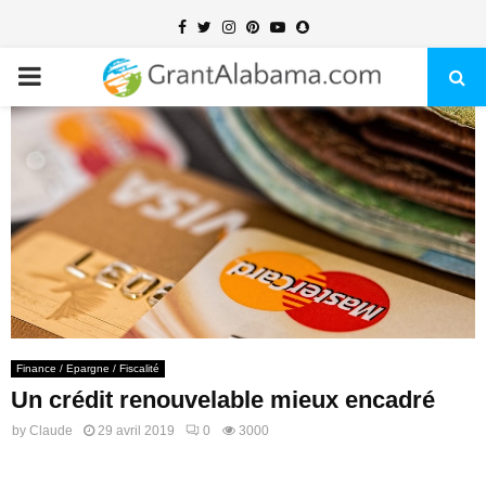
Facebook
Twitter
Instagram
Pinterest
Youtube
Snapchat
PRIMARY
MENU
Finance / Epargne / Fiscalité
Un crédit renouvelable mieux encadré
by
Claude
29 avril 2019
0
3000