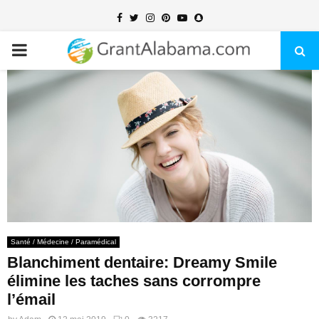
Facebook
Twitter
Instagram
Pinterest
Youtube
Snapchat
PRIMARY
MENU
Santé / Médecine / Paramédical
Blanchiment dentaire: Dreamy Smile
élimine les taches sans corrompre
l’émail