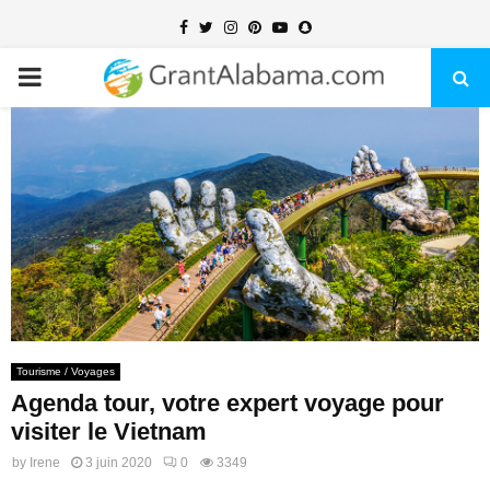
Facebook
Twitter
Instagram
Pinterest
Youtube
Snapchat
PRIMARY
MENU
Tourisme / Voyages
Agenda tour, votre expert voyage pour
visiter le Vietnam
by
Irene
3 juin 2020
0
3349