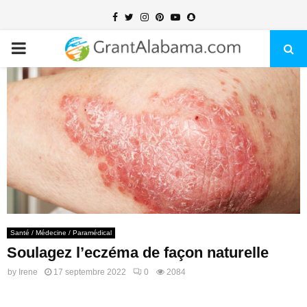
Facebook
Twitter
Instagram
Pinterest
Youtube
Snapchat
PRIMARY
MENU
Santé / Médecine / Paramédical
Soulagez l’eczéma de façon naturelle
by
Irene
17 septembre 2022
0
2084