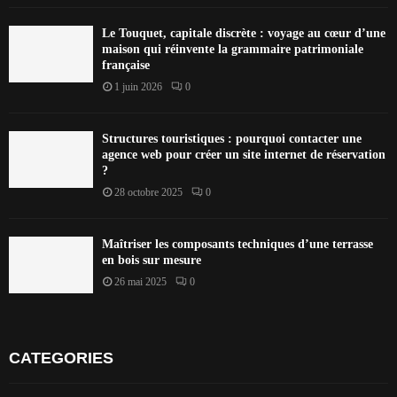
Le Touquet, capitale discrète : voyage au cœur d’une
maison qui réinvente la grammaire patrimoniale
française
1 juin 2026
0
Structures touristiques : pourquoi contacter une
agence web pour créer un site internet de réservation
?
28 octobre 2025
0
Maîtriser les composants techniques d’une terrasse
en bois sur mesure
26 mai 2025
0
CATEGORIES