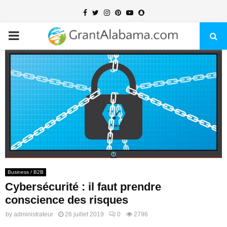
Facebook
Twitter
Instagram
Pinterest
Youtube
Snapchat
PRIMARY
MENU
Business / B2B
Cybersécurité : il faut prendre
conscience des risques
by
administrateur
26 juillet 2019
0
2796