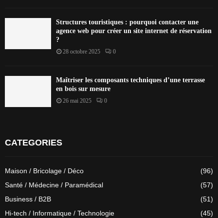
Structures touristiques : pourquoi contacter une
agence web pour créer un site internet de réservation
?
28 octobre 2025
0
Maîtriser les composants techniques d’une terrasse
en bois sur mesure
26 mai 2025
0
CATEGORIES
Maison / Bricolage / Déco
(96)
Santé / Médecine / Paramédical
(57)
Business / B2B
(51)
Hi-tech / Informatique / Technologie
(45)