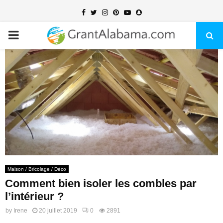
Facebook
Twitter
Instagram
Pinterest
Youtube
Snapchat
PRIMARY
MENU
Maison / Bricolage / Déco
Comment bien isoler les combles par
l’intérieur ?
by
Irene
20 juillet 2019
0
2891