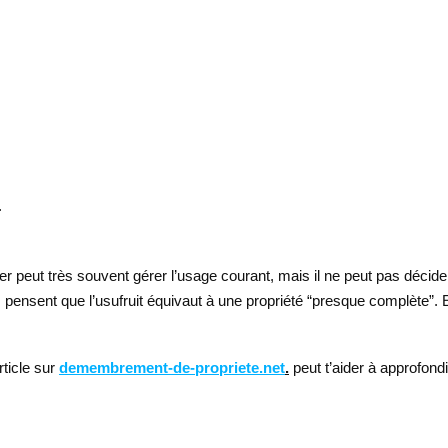
.
r peut très souvent gérer l’usage courant, mais il ne peut pas décider
ensent que l’usufruit équivaut à une propriété “presque complète”. En r
rticle sur
demembrement-de-propriete.net
.
peut t’aider à approfond