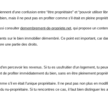
ennent d’une confusion entre “être propriétaire” et “pouvoir utiliser l
ien, mais il ne peut pas en profiter comme s’il était en pleine propriété
ussi consulter
demembrement-de-propriete.net,
qui propose un contenu
rents sur le bien immobilier démembré. Ce point est important, car dans
re une partie des droits.
n et d’en percevoir les revenus. Si tu es usufruitier d’un logement, tu pe
met de profiter immédiatement du bien, sans en être pleinement propriét
me s’il en était l’unique propriétaire. Il ne peut pas non plus en modif
oits du nu-propriétaire. Si tu rencontres ce cas, il faut bien distinguer l