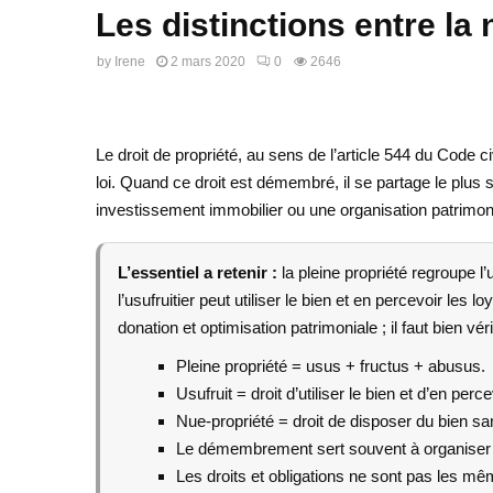
Les distinctions entre la n
by
Irene
2 mars 2020
0
2646
Le droit de propriété, au sens de l’article 544 du Code ci
loi. Quand ce droit est démembré, il se partage le plus 
investissement immobilier ou une organisation patrimonia
L’essentiel a retenir :
la pleine propriété regroupe l’
l’usufruitier peut utiliser le bien et en percevoir les
donation et optimisation patrimoniale ; il faut bien vé
Pleine propriété = usus + fructus + abusus.
Usufruit = droit d’utiliser le bien et d’en perc
Nue-propriété = droit de disposer du bien s
Le démembrement sert souvent à organiser 
Les droits et obligations ne sont pas les m